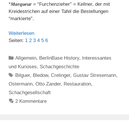
*
Marqueur
= “Furchenzieher” = Kellner, der mit
Kreidestrichen auf einer Tafel die Bestellungen
“markierte”.
Weiterlesen
Seiten:
1
2
3
4
5
6
Kategorien
Allgemein
,
BerlinBase History
,
Interessantes
und Kurioses
,
Schachgeschichte
Schlagwörter
Bilguer
,
Bledow
,
Crelinger
,
Gustav Stresemann
,
Ostermann
,
Otto Zander
,
Restauration
,
Schachgesellschaft
2 Kommentare