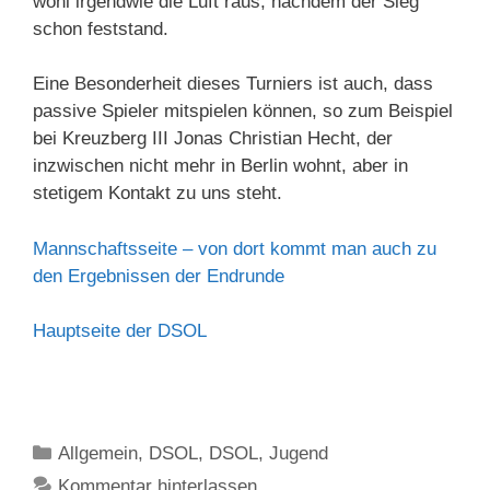
wohl irgendwie die Luft raus, nachdem der Sieg
schon feststand.
Eine Besonderheit dieses Turniers ist auch, dass
passive Spieler mitspielen können, so zum Beispiel
bei Kreuzberg III Jonas Christian Hecht, der
inzwischen nicht mehr in Berlin wohnt, aber in
stetigem Kontakt zu uns steht.
Mannschaftsseite – von dort kommt man auch zu
den Ergebnissen der Endrunde
Hauptseite der DSOL
Kategorien
Allgemein
,
DSOL
,
DSOL
,
Jugend
Kommentar hinterlassen