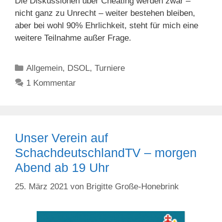
Die Diskussionen über Cheating werden zwar –
nicht ganz zu Unrecht – weiter bestehen bleiben,
aber bei wohl 90% Ehrlichkeit, steht für mich eine
weitere Teilnahme außer Frage.
Kategorien
Allgemein
,
DSOL
,
Turniere
1 Kommentar
Unser Verein auf
SchachdeutschlandTV – morgen
Abend ab 19 Uhr
25. März 2021
von
Brigitte Große-Honebrink