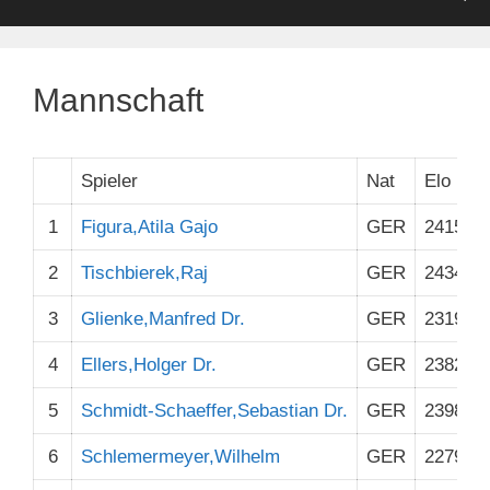
Mannschaft
Spieler
Nat
Elo
T
1
Figura,Atila Gajo
GER
2415
2
Tischbierek,Raj
GER
2434
3
Glienke,Manfred Dr.
GER
2319
4
Ellers,Holger Dr.
GER
2382
5
Schmidt-Schaeffer,Sebastian Dr.
GER
2398
6
Schlemermeyer,Wilhelm
GER
2279