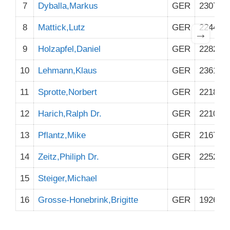
7
Dyballa,Markus
GER
2307
8
Mattick,Lutz
GER
2244
→
9
Holzapfel,Daniel
GER
2282
10
Lehmann,Klaus
GER
2361
11
Sprotte,Norbert
GER
2218
12
Harich,Ralph Dr.
GER
2210
13
Pflantz,Mike
GER
2167
14
Zeitz,Philiph Dr.
GER
2252
15
Steiger,Michael
16
Grosse-Honebrink,Brigitte
GER
1926