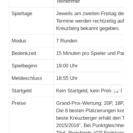
Teilnehmer
Spieltage
Jeweils am zweiten Freitag des M
Termine werden rechtzeitig auf d
Kreuzberg bekannt gegeben.
Modus
7 Runden
Bedenkzeit
15 Minuten pro Spieler und Partie
Spielbeginn
19:00 Uhr
Meldeschluss
18:55 Uhr
→
Startgeld
Kein Startgeld, kein Preisgeld
Preise
Grand-Prix-Wertung: 20P, 18P, 16P
Die 8 besten Platzierungen komme
beste Kreuzberger erhält den Tite
2015/2016”. Bei Punktgleichheit erh
Titel. Preisfonds (GP Endstand): 1