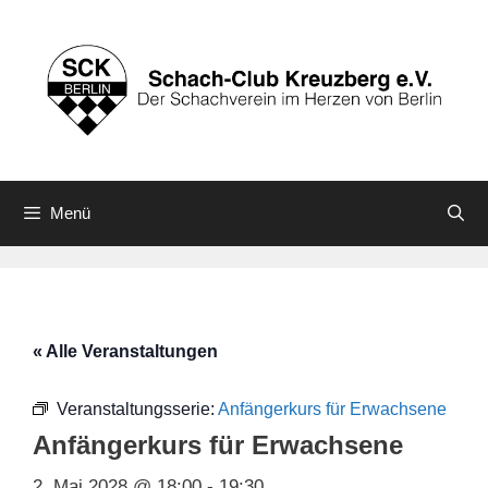
Zum
Inhalt
springen
Menü
« Alle Veranstaltungen
Veranstaltungsserie:
Anfängerkurs für Erwachsene
Anfängerkurs für Erwachsene
2. Mai 2028 @ 18:00
-
19:30