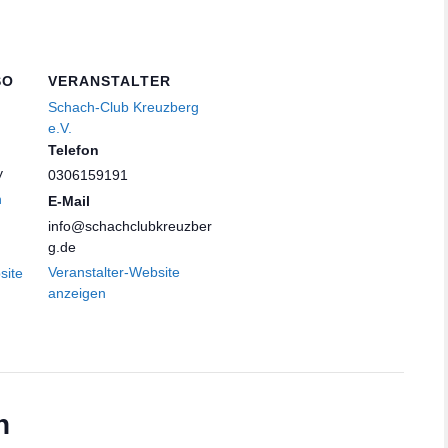
SO
VERANSTALTER
Schach-Club Kreuzberg
e.V.
Telefon
y
0306159191
n
E-Mail
info@schachclubkreuzber
g.de
Veranstalter-Website
site
anzeigen
n