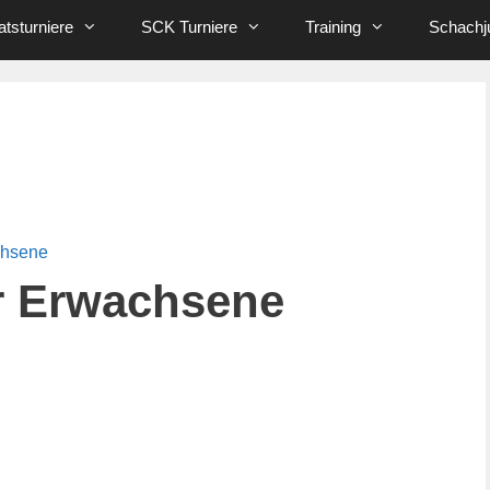
tsturniere
SCK Turniere
Training
Schachj
chsene
r Erwachsene