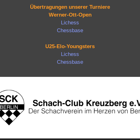
Übertragungen unserer Turniere
Werner-Ott-Open
Lichess
Chessbase
U25-Elo-Youngsters
Lichess
Chessbase