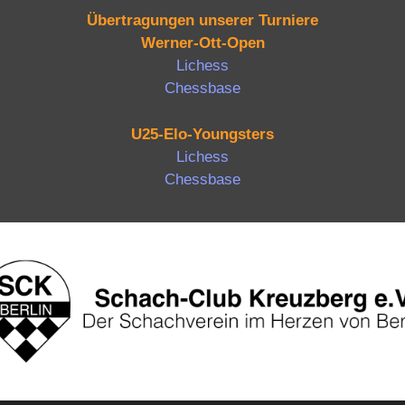
Übertragungen unserer Turniere
Werner-Ott-Open
Lichess
Chessbase
U25-Elo-Youngsters
Lichess
Chessbase