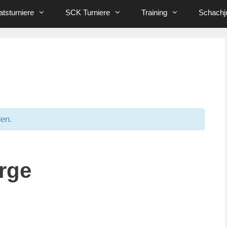
tsturniere
SCK Turniere
Training
Schachj
den.
rge