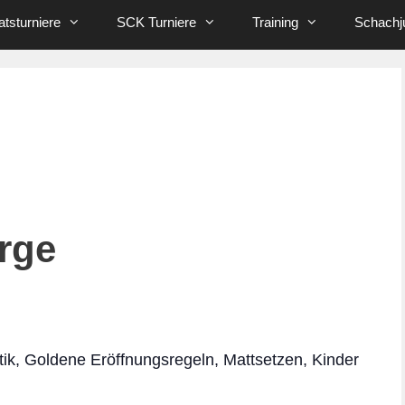
tsturniere
SCK Turniere
Training
Schachj
rge
tik, Goldene Eröffnungsregeln, Mattsetzen, Kinder