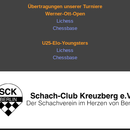
Übertragungen unserer Turniere
Werner-Ott-Open
Lichess
Chessbase
U25-Elo-Youngsters
Lichess
Chessbase