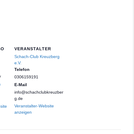
SO
VERANSTALTER
Schach-Club Kreuzberg
e.V.
Telefon
y
0306159191
n
E-Mail
info@schachclubkreuzber
g.de
Veranstalter-Website
site
anzeigen