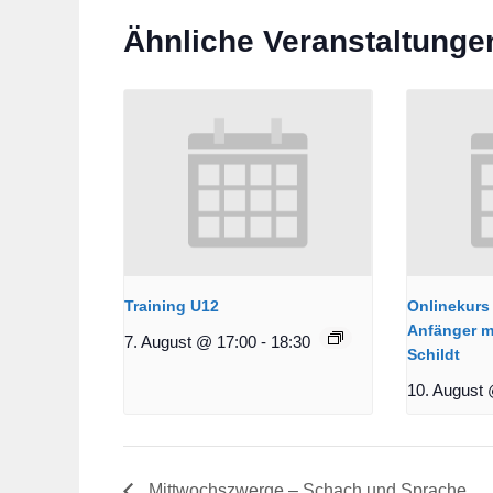
Ähnliche Veranstaltunge
Training U12
Onlinekurs 
Anfänger m
7. August @ 17:00
-
18:30
Schildt
10. August 
Mittwochszwerge – Schach und Sprache