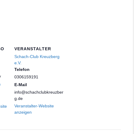
SO
VERANSTALTER
Schach-Club Kreuzberg
e.V.
Telefon
y
0306159191
n
E-Mail
info@schachclubkreuzber
g.de
Veranstalter-Website
site
anzeigen