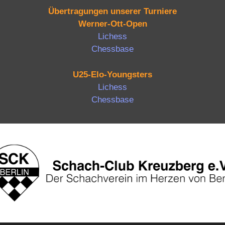
Übertragungen unserer Turniere
Werner-Ott-Open
Lichess
Chessbase
U25-Elo-Youngsters
Lichess
Chessbase