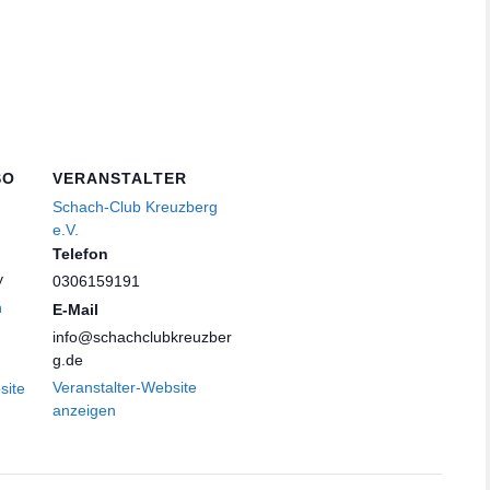
SO
VERANSTALTER
Schach-Club Kreuzberg
e.V.
Telefon
y
0306159191
n
E-Mail
info@schachclubkreuzber
g.de
Veranstalter-Website
site
anzeigen