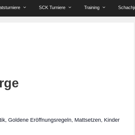
tsturniere
SCK Turniere
Training
Schachj
rge
tik, Goldene Eröffnungsregeln, Mattsetzen, Kinder