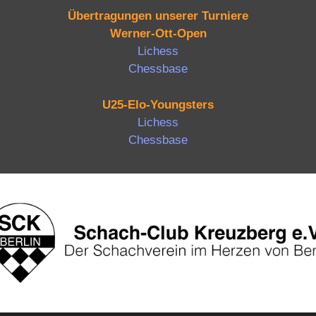
Übertragungen unserer Turniere
Werner-Ott-Open
Lichess
Chessbase
U25-Elo-Youngsters
Lichess
Chessbase