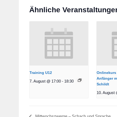
Ähnliche Veranstaltunge
Training U12
Onlinekurs 
Anfänger m
7. August @ 17:00
-
18:30
Schildt
10. August 
Mittwochszwerge – Schach und Sprache