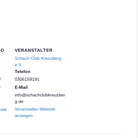
SO
VERANSTALTER
Schach-Club Kreuzberg
e.V.
Telefon
y
0306159191
n
E-Mail
info@schachclubkreuzber
g.de
Veranstalter-Website
site
anzeigen