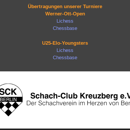
Übertragungen unserer Turniere
Werner-Ott-Open
Lichess
Chessbase
U25-Elo-Youngsters
Lichess
Chessbase