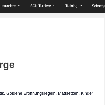
tsturniere
SCK Turniere
Training
Schachj
rge
tik, Goldene Eröffnungsregeln, Mattsetzen, Kinder