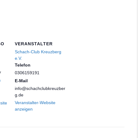
SO
VERANSTALTER
Schach-Club Kreuzberg
e.V.
Telefon
y
0306159191
n
E-Mail
info@schachclubkreuzber
g.de
Veranstalter-Website
site
anzeigen