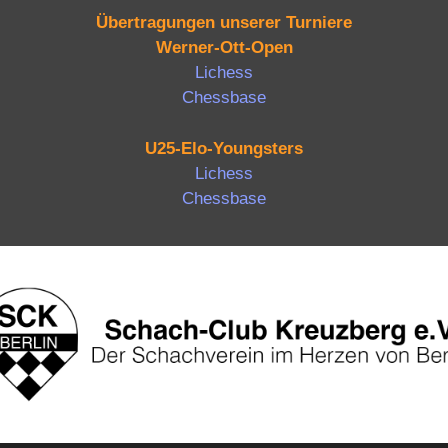
Übertragungen unserer Turniere
Werner-Ott-Open
Lichess
Chessbase
U25-Elo-Youngsters
Lichess
Chessbase