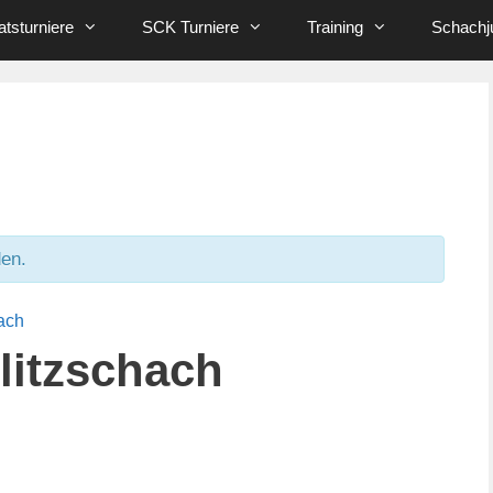
tsturniere
SCK Turniere
Training
Schachj
den.
hach
litzschach