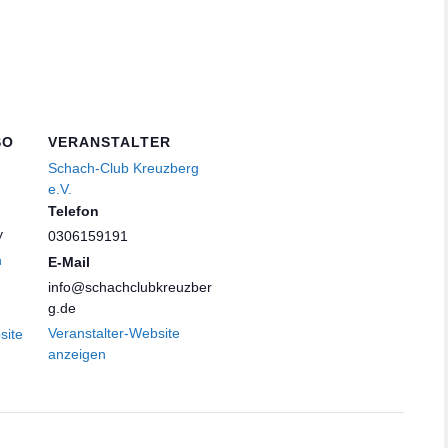
SO
VERANSTALTER
Schach-Club Kreuzberg
e.V.
Telefon
y
0306159191
n
E-Mail
info@schachclubkreuzber
g.de
Veranstalter-Website
site
anzeigen