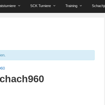
tsturniere
SCK Turniere
Training
Schachj
den.
960
Schach960