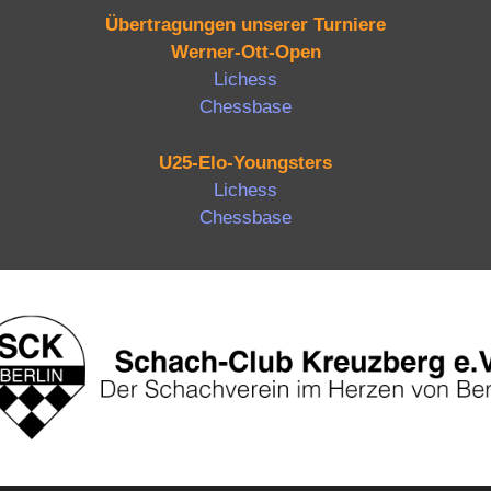
Übertragungen unserer Turniere
Werner-Ott-Open
Lichess
Chessbase
U25-Elo-Youngsters
Lichess
Chessbase