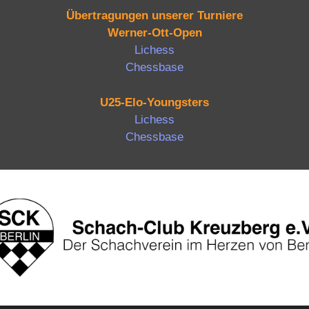
Übertragungen unserer Turniere
Werner-Ott-Open
Lichess
Chessbase
U25-Elo-Youngsters
Lichess
Chessbase