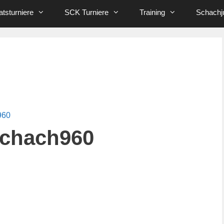
tsturniere
SCK Turniere
Training
Schachj
960
Schach960