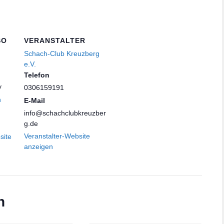
SO
VERANSTALTER
Schach-Club Kreuzberg
e.V.
Telefon
y
0306159191
n
E-Mail
info@schachclubkreuzber
g.de
Veranstalter-Website
site
anzeigen
n