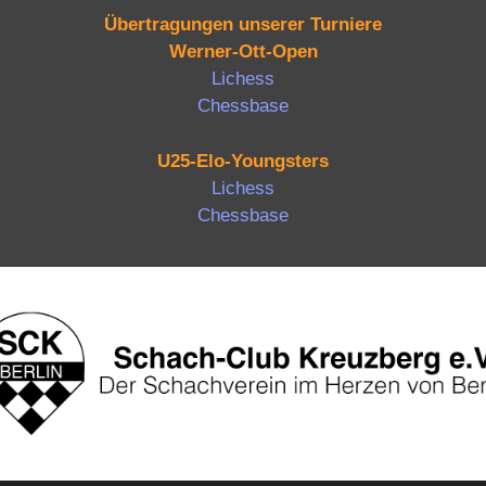
Übertragungen unserer Turniere
Werner-Ott-Open
Lichess
Chessbase
U25-Elo-Youngsters
Lichess
Chessbase