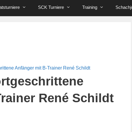
tsturniere
SCK Turniere
Training
Schachj
hrittene Anfänger mit B-Trainer René Schildt
ortgeschrittene
rainer René Schildt