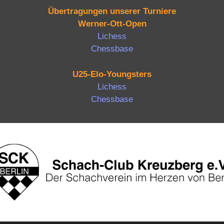
Übertragungen unserer Turniere
Werner-Ott-Open
Lichess
Chessbase
U25-Elo-Youngsters
Lichess
Chessbase