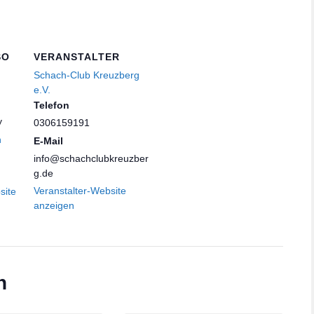
SO
VERANSTALTER
Schach-Club Kreuzberg
e.V.
Telefon
y
0306159191
n
E-Mail
info@schachclubkreuzber
g.de
Veranstalter-Website
site
anzeigen
n