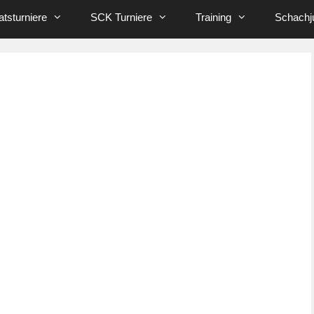
tsturniere
SCK Turniere
Training
Schachj