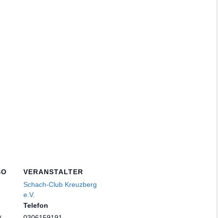
SO
VERANSTALTER
Schach-Club Kreuzberg
e.V.
Telefon
y
0306159191