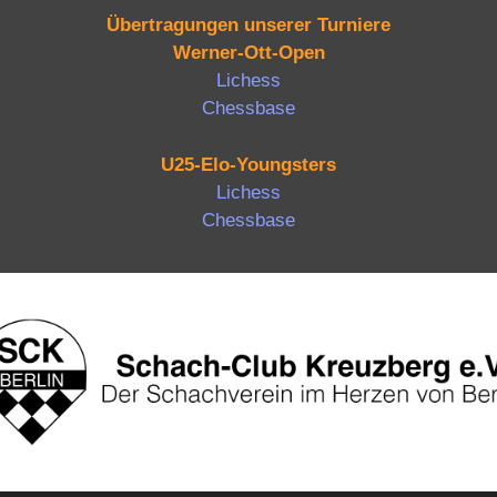
Übertragungen unserer Turniere
Werner-Ott-Open
Lichess
Chessbase
U25-Elo-Youngsters
Lichess
Chessbase