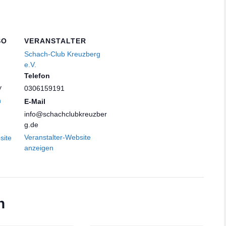
SO
VERANSTALTER
Schach-Club Kreuzberg
e.V.
Telefon
y
0306159191
n
E-Mail
info@schachclubkreuzber
g.de
Veranstalter-Website
site
anzeigen
n