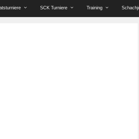
tsturniere
SCK Turniere
Training
Schachj