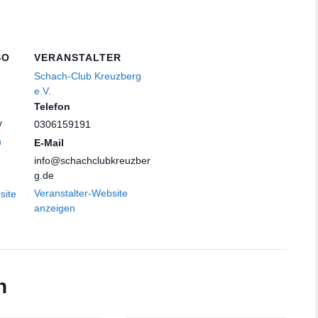
SO
VERANSTALTER
Schach-Club Kreuzberg
e.V.
Telefon
y
0306159191
n
E-Mail
info@schachclubkreuzber
g.de
Veranstalter-Website
site
anzeigen
n