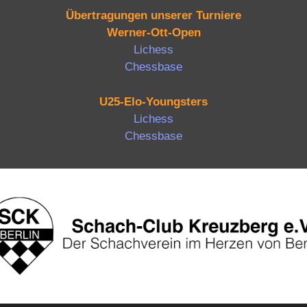
Übertragungen unserer Turniere
Werner-Ott-Open
Lichess
Chessbase
U25-Elo-Youngsters
Lichess
Chessbase