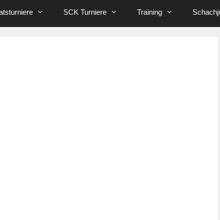
tsturniere
SCK Turniere
Training
Schachj