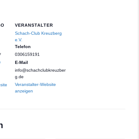
SO
VERANSTALTER
Schach-Club Kreuzberg
e.V.
Telefon
y
0306159191
n
E-Mail
info@schachclubkreuzber
g.de
Veranstalter-Website
site
anzeigen
n