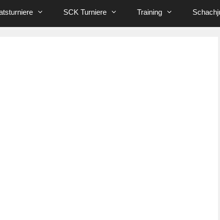
tsturniere
SCK Turniere
Training
Schachj