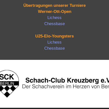
Übertragungen unserer Turniere
Werner-Ott-Open
Lichess
Chessbase
U25-Elo-Youngsters
Lichess
Chessbase