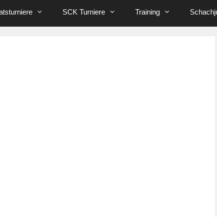
tsturniere
SCK Turniere
Training
Schachj