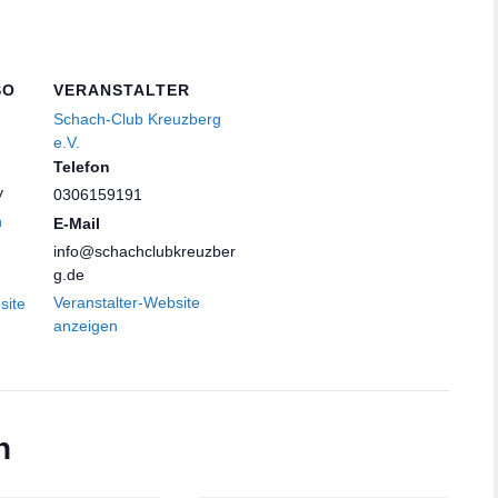
SO
VERANSTALTER
Schach-Club Kreuzberg
e.V.
Telefon
y
0306159191
n
E-Mail
info@schachclubkreuzber
g.de
Veranstalter-Website
site
anzeigen
n