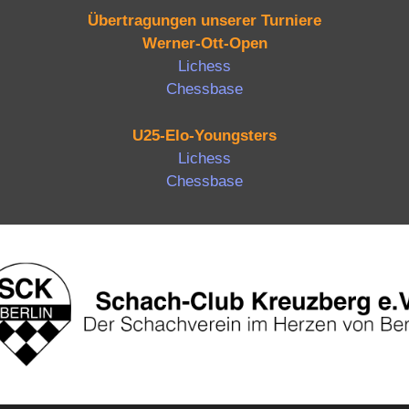
Übertragungen unserer Turniere
Werner-Ott-Open
Lichess
Chessbase
U25-Elo-Youngsters
Lichess
Chessbase