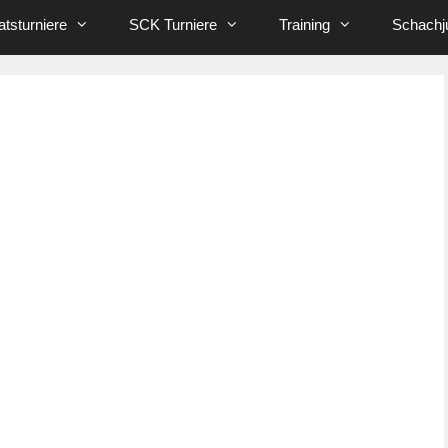
tsturniere
SCK Turniere
Training
Schachj