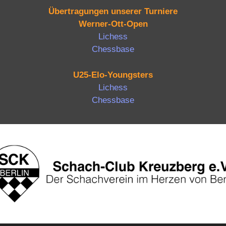
Übertragungen unserer Turniere
Werner-Ott-Open
Lichess
Chessbase
U25-Elo-Youngsters
Lichess
Chessbase