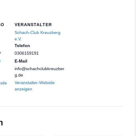
SO
VERANSTALTER
Schach-Club Kreuzberg
e.V.
Telefon
y
0306159191
n
E-Mail
info@schachclubkreuzber
g.de
Veranstalter-Website
site
anzeigen
n