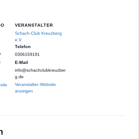
SO
VERANSTALTER
Schach-Club Kreuzberg
e.V.
Telefon
y
0306159191
n
E-Mail
info@schachclubkreuzber
g.de
Veranstalter-Website
site
anzeigen
n