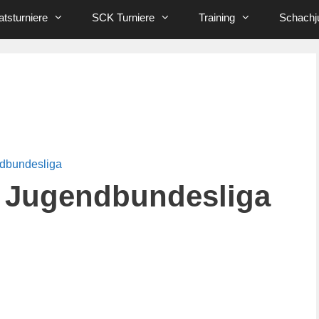
tsturniere
SCK Turniere
Training
Schachj
ndbundesliga
 Jugendbundesliga