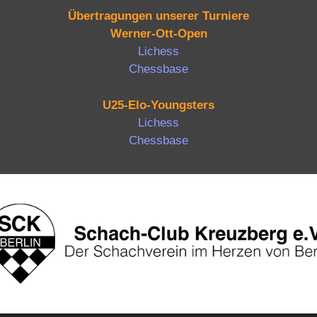
Übertragungen unserer Turniere
Werner-Ott-Open
Lichess
Chessbase
U25-Elo-Youngsters
Lichess
Chessbase