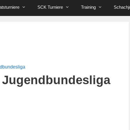
tsturniere
SCK Turniere
Training
Schachj
ndbundesliga
 Jugendbundesliga