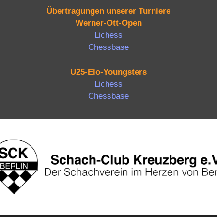
Übertragungen unserer Turniere
Werner-Ott-Open
Lichess
Chessbase
U25-Elo-Youngsters
Lichess
Chessbase