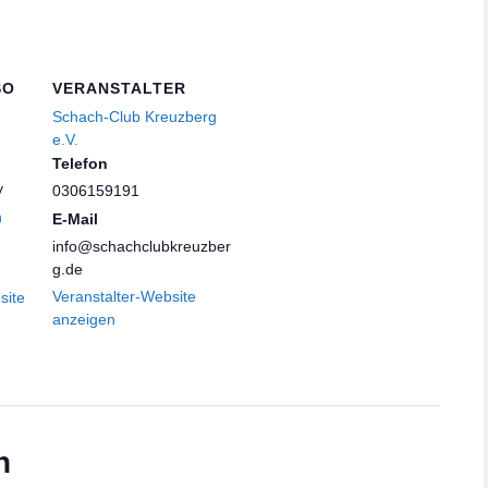
SO
VERANSTALTER
Schach-Club Kreuzberg
e.V.
Telefon
y
0306159191
n
E-Mail
info@schachclubkreuzber
g.de
Veranstalter-Website
site
anzeigen
n