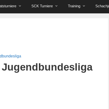
tsturniere
SCK Turniere
Training
Schachj
ndbundesliga
 Jugendbundesliga