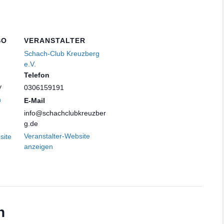
SO
VERANSTALTER
Schach-Club Kreuzberg
e.V.
Telefon
y
0306159191
n
E-Mail
info@schachclubkreuzber
g.de
Veranstalter-Website
site
anzeigen
n