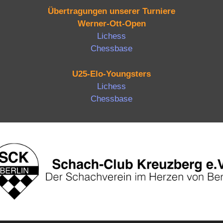
Übertragungen unserer Turniere
Werner-Ott-Open
Lichess
Chessbase
U25-Elo-Youngsters
Lichess
Chessbase