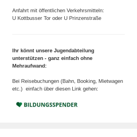
i
Anfahrt mit öffentlichen Verkehrsmitteln:
g
U Kottbusser Tor oder U Prinzenstraße
a
t
i
o
Ihr könnt unsere Jugendabteilung
n
unterstützen - ganz einfach ohne
Mehraufwand:
Bei Reisebuchungen (Bahn, Booking, Mietwagen
etc.) einfach über diesen Link gehen: