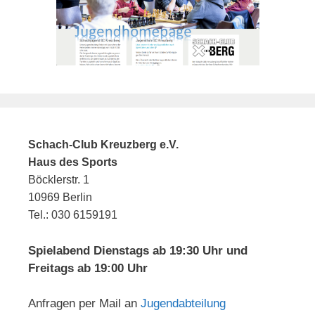
i
n
g
d
a
A
t
n
i
o
s
n
i
c
Schach-Club Kreuzberg e.V.
h
Haus des Sports
t
Böcklerstr. 1
e
10969 Berlin
Tel.: 030 6159191
n
,
Spielabend Dienstags ab 19:30 Uhr und
N
Freitags ab 19:00 Uhr
a
v
Anfragen per Mail an
Jugendabteilung