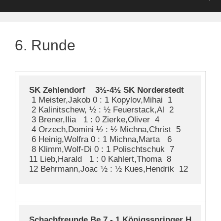
6. Runde
SK Zehlendorf    3½-4½ SK Norderstedt  
 1 Meister,Jakob 0 : 1 Kopylov,Mihai  1

 2 Kalinitschew, ½ : ½ Feuerstack,Al  2

 3 Brener,Ilia   1 : 0 Zierke,Oliver  4

 4 Orzech,Domini ½ : ½ Michna,Christ  5

 6 Heinig,Wolfra 0 : 1 Michna,Marta   6

 8 Klimm,Wolf-Di 0 : 1 Polischtschuk  7

11 Lieb,Harald   1 : 0 Kahlert,Thoma  8

Schachfreunde Be 7 - 1 Königsspringer H