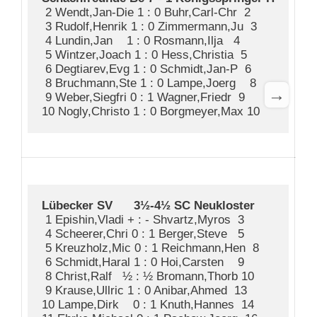
 2 Wendt,Jan-Die 1 : 0 Buhr,Carl-Chr  2

 3 Rudolf,Henrik 1 : 0 Zimmermann,Ju  3

 4 Lundin,Jan    1 : 0 Rosmann,Ilja   4

 5 Wintzer,Joach 1 : 0 Hess,Christia  5

 6 Degtiarev,Evg 1 : 0 Schmidt,Jan-P  6

 8 Bruchmann,Ste 1 : 0 Lampe,Joerg    8

→
 9 Weber,Siegfri 0 : 1 Wagner,Friedr  9

Lübecker SV      3½-4½ SC Neukloster   
 1 Epishin,Vladi + : - Shvartz,Myros  3

 4 Scheerer,Chri 0 : 1 Berger,Steve   5

 5 Kreuzholz,Mic 0 : 1 Reichmann,Hen  8

 6 Schmidt,Haral 1 : 0 Hoi,Carsten    9

 8 Christ,Ralf   ½ : ½ Bromann,Thorb 10

 9 Krause,Ullric 1 : 0 Anibar,Ahmed  13

10 Lampe,Dirk    0 : 1 Knuth,Hannes  14
