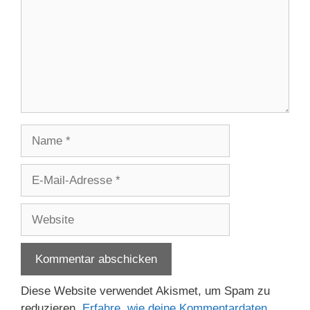
Name
E-
Mail-
Adresse
Website
Diese Website verwendet Akismet, um Spam zu
reduzieren.
Erfahre, wie deine Kommentardaten