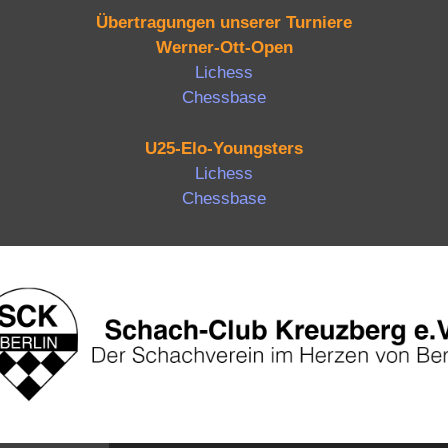
Übertragungen unserer Turniere
Werner-Ott-Open
Lichess
Chessbase
U25-Elo-Youngsters
Lichess
Chessbase