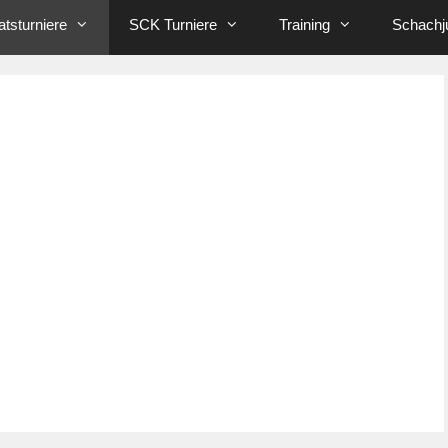
tsturniere
SCK Turniere
Training
Schachj