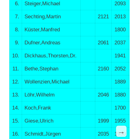
6.
Steiger,Michael
2093
21
7.
Sechting,Martin
2121
2013
27
8.
Küster,Manfred
1800
4
9.
Dufner,Andreas
2061
2037
12
10.
Dickhaus,Thorsten,Dr.
1941
20
11.
Bethe,Stephan
2160
2052
30
12.
Wollenzien,Michael
1889
9
13.
Löhr,Wilhelm
2046
1880
28
14.
Koch,Frank
1700
2
15.
Giese,Ulrich
1999
1955
29
→
16.
Schmidt,Jürgen
2035
1930
23