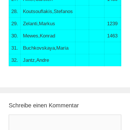
28.
Koutsouflakis,Stefanos
13
29.
Zelanti,Markus
1239
15
30.
Mewes,Konrad
1463
11
31.
Buchkovskaya,Maria
18
32.
Jantz,Andre
17
Schreibe einen Kommentar
Kommentar