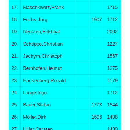
17.
Maschkiwitz,Frank
1715
32
18.
Fuchs,Jörg
1907
1712
31
19.
Rentzen,Enkhbat
2002
26
20.
Schöppe,Christian
1227
10
21.
Jachym,Christoph
1567
6
22.
Bernhofen,Helmut
1275
3
23.
Hackenberg,Ronald
1179
16
24.
Lange,Ingo
1712
1
25.
Bauer,Stefan
1773
1544
5
26.
Möller,Dirk
1606
1408
19
27.
Hiller,Carsten
1430
7