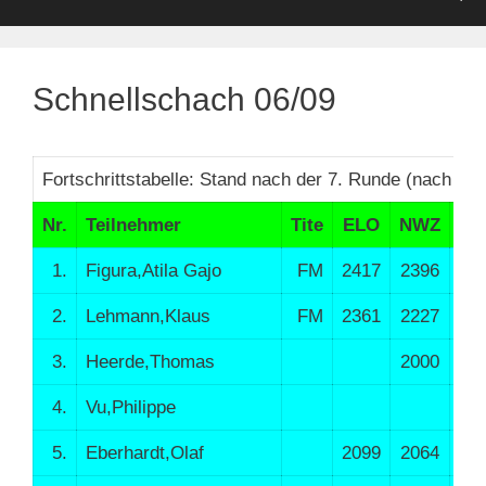
Schnellschach 06/09
Fortschrittstabelle: Stand nach der 7. Runde (nach Ran
Nr.
Teilnehmer
Tite
ELO
NWZ
1.
Figura,Atila Gajo
FM
2417
2396
24
2.
Lehmann,Klaus
FM
2361
2227
14
3.
Heerde,Thomas
2000
22
4.
Vu,Philippe
8
5.
Eberhardt,Olaf
2099
2064
25