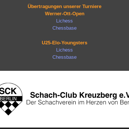
Übertragungen unserer Turniere
Werner-Ott-Open
Lichess
Chessbase
U25-Elo-Youngsters
Lichess
Chessbase