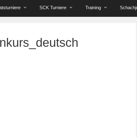
tsturniere
SCK Turniere
Training
Schachj
nkurs_deutsch