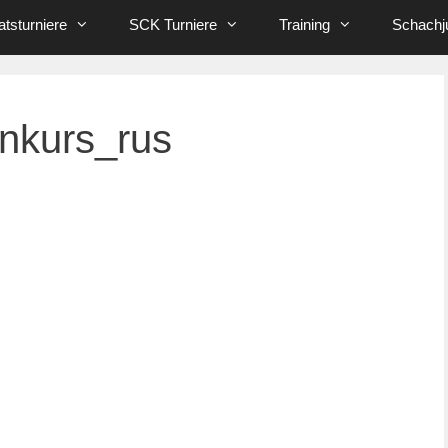
tsturniere
SCK Turniere
Training
Schachj
nkurs_rus