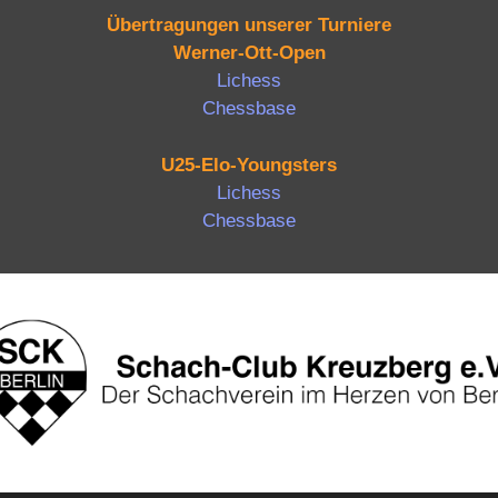
Übertragungen unserer Turniere
Werner-Ott-Open
Lichess
Chessbase
U25-Elo-Youngsters
Lichess
Chessbase