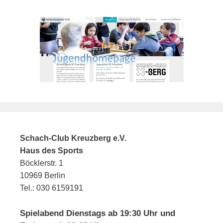
n
g
d
a
A
t
n
i
o
s
n
i
c
h
t
e
Schach-Club Kreuzberg e.V.
n
Haus des Sports
Böcklerstr. 1
,
10969 Berlin
N
Tel.: 030 6159191
a
v
Spielabend Dienstags ab 19:30 Uhr und