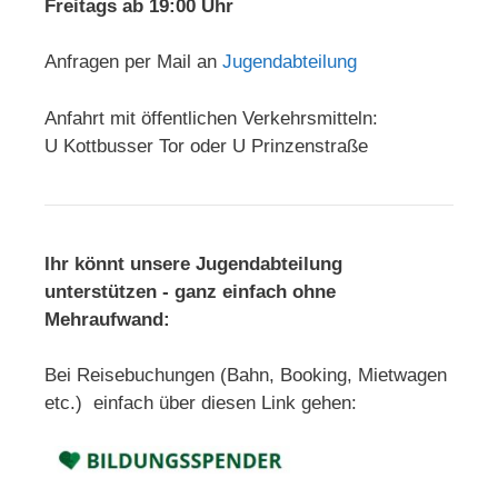
i
Freitags ab 19:00 Uhr
g
Anfragen per Mail an
Jugendabteilung
a
t
Anfahrt mit öffentlichen Verkehrsmitteln:
i
U Kottbusser Tor oder U Prinzenstraße
o
n
Ihr könnt unsere Jugendabteilung
unterstützen - ganz einfach ohne
Mehraufwand:
Bei Reisebuchungen (Bahn, Booking, Mietwagen
etc.) einfach über diesen Link gehen: