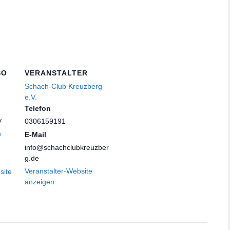
SO
VERANSTALTER
Schach-Club Kreuzberg
e.V.
Telefon
y
0306159191
n
E-Mail
info@schachclubkreuzber
g.de
Veranstalter-Website
site
anzeigen