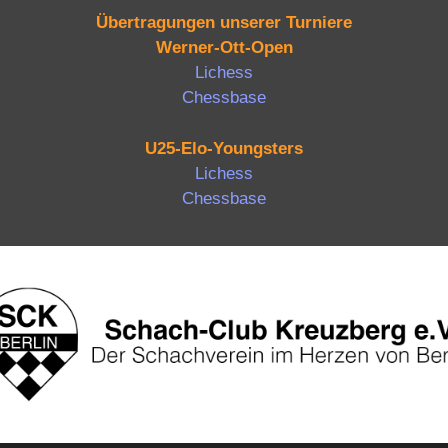
Übertragungen unserer Turniere
Werner-Ott-Open
Lichess
Chessbase
U25-Elo-Youngsters
Lichess
Chessbase