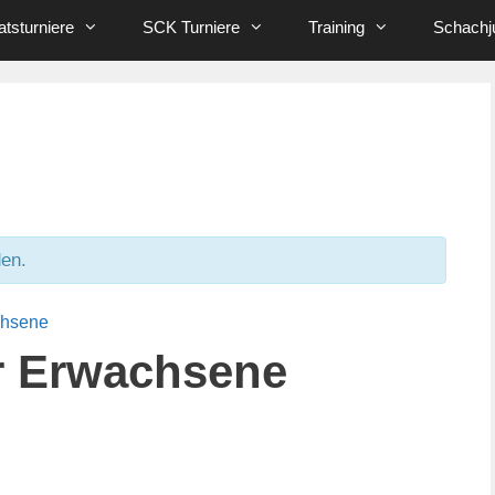
tsturniere
SCK Turniere
Training
Schachj
den.
chsene
r Erwachsene