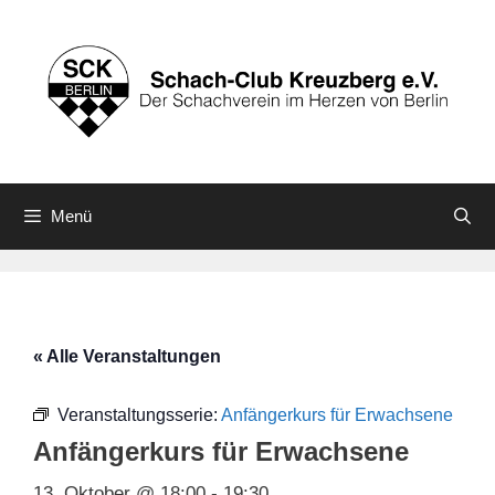
Zum
Inhalt
springen
Menü
« Alle Veranstaltungen
Veranstaltungsserie:
Anfängerkurs für Erwachsene
Anfängerkurs für Erwachsene
13. Oktober @ 18:00
-
19:30