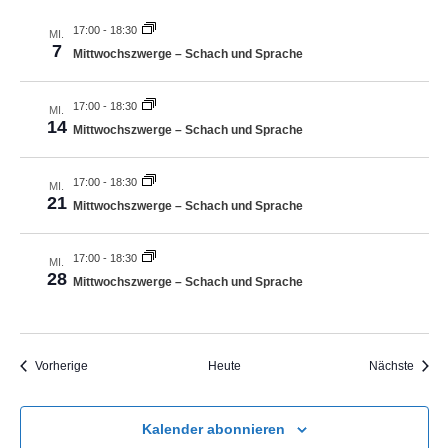
n
i
17:00
-
18:30
MI.
o
s
7
Mittwochszwerge – Schach und Sprache
n
i
c
17:00
-
18:30
MI.
14
Mittwochszwerge – Schach und Sprache
h
t
17:00
-
18:30
MI.
e
21
Mittwochszwerge – Schach und Sprache
n
,
17:00
-
18:30
MI.
28
Mittwochszwerge – Schach und Sprache
N
a
v
Veranstaltungen
Veran
Vorherige
Heute
Nächste
i
g
Kalender abonnieren
a