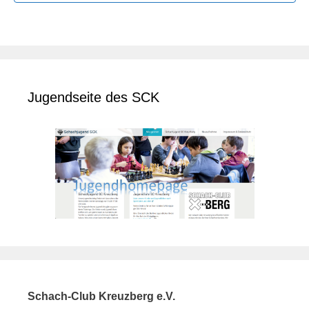
t
i
o
n
Jugendseite des SCK
Schach-Club Kreuzberg e.V.