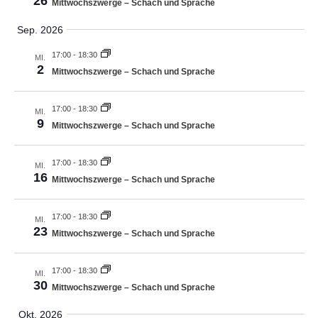
26
ä
Mittwochszwerge – Schach und Sprache
n
g
t
h
g
Sep. 2026
u
l
A
n
e
17:00
-
18:30
n
MI.
2
n
Mittwochszwerge – Schach und Sprache
g
s
.
i
e
c
17:00
-
18:30
MI.
n
9
h
Mittwochszwerge – Schach und Sprache
S
t
u
e
17:00
-
18:30
MI.
n
16
c
Mittwochszwerge – Schach und Sprache
-
h
N
17:00
-
18:30
MI.
e
a
23
Mittwochszwerge – Schach und Sprache
u
v
i
n
17:00
-
18:30
MI.
g
30
d
Mittwochszwerge – Schach und Sprache
a
A
t
Okt. 2026