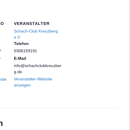
SO
VERANSTALTER
Schach-Club Kreuzberg
e.V.
Telefon
y
0306159191
n
E-Mail
info@schachclubkreuzber
g.de
Veranstalter-Website
site
anzeigen
n