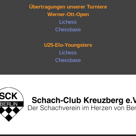
Übertragungen unserer Turniere
Werner-Ott-Open
Lichess
Chessbase
U25-Elo-Youngsters
Lichess
Chessbase