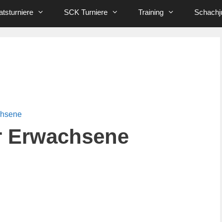
tsturniere
SCK Turniere
Training
Schachj
chsene
r Erwachsene