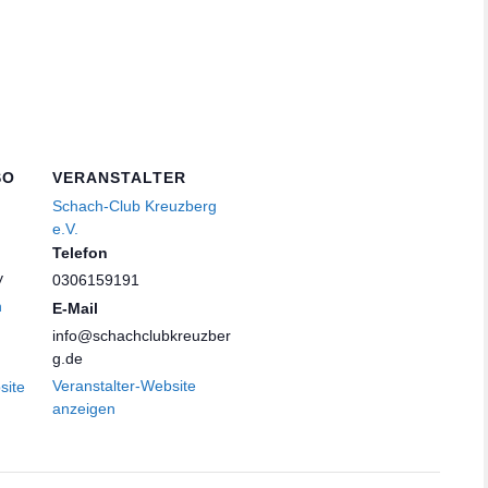
SO
VERANSTALTER
Schach-Club Kreuzberg
e.V.
Telefon
y
0306159191
n
E-Mail
info@schachclubkreuzber
g.de
Veranstalter-Website
site
anzeigen