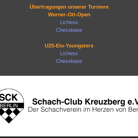
Übertragungen unserer Turniere
Werner-Ott-Open
Lichess
Chessbase
U25-Elo-Youngsters
Lichess
Chessbase