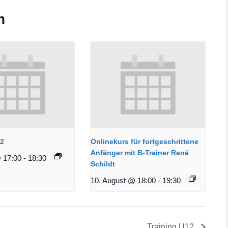
n
12
Onlinekurs für fortgeschrittene
Anfänger mit B-Trainer René
 17:00
-
18:30
Schildt
10. August @ 18:00
-
19:30
Training U12