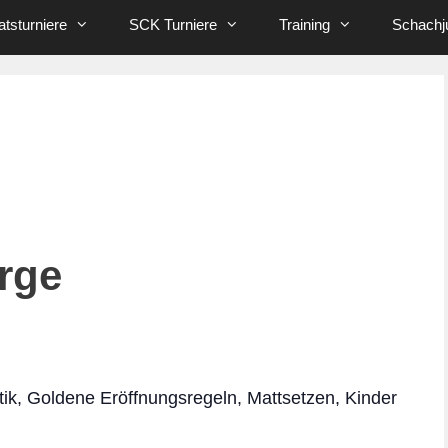
tsturniere
SCK Turniere
Training
Schachj
rge
tik, Goldene Eröffnungsregeln, Mattsetzen, Kinder