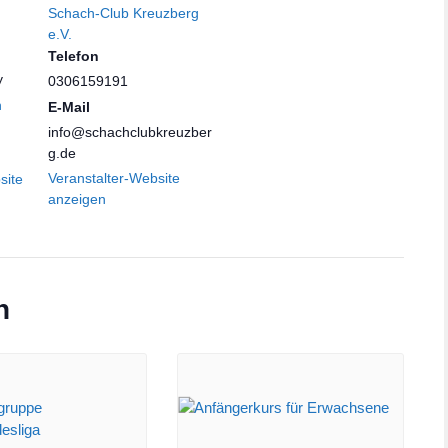
Schach-Club Kreuzberg
e.V.
Telefon
y
0306159191
n
E-Mail
info@schachclubkreuzber
g.de
Veranstalter-Website
site
anzeigen
n