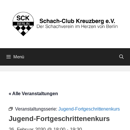
Zum
Inhalt
springen
Menü
« Alle Veranstaltungen
Veranstaltungsserie:
Jugend-Fortgeschrittenenkurs
Jugend-Fortgeschrittenenkurs
26. Februar 2030 @ 18:00
-
19:30