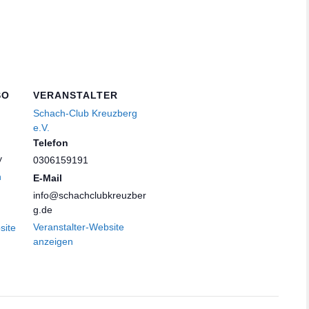
SO
VERANSTALTER
Schach-Club Kreuzberg
e.V.
Telefon
y
0306159191
n
E-Mail
info@schachclubkreuzber
g.de
Veranstalter-Website
site
anzeigen