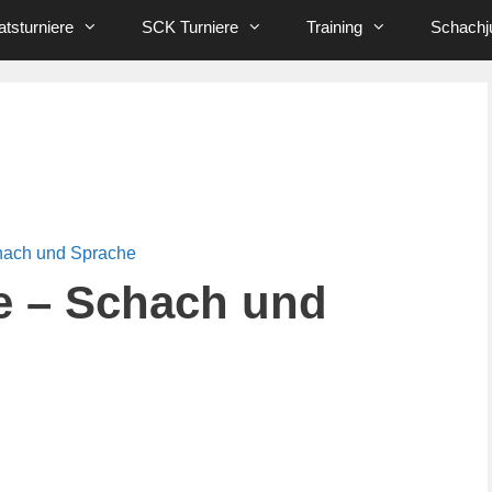
tsturniere
SCK Turniere
Training
Schachj
hach und Sprache
e – Schach und