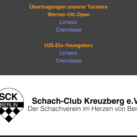
Übertragungen unserer Turniere
Werner-Ott-Open
Lichess
Chessbase
U25-Elo-Youngsters
Lichess
Chessbase