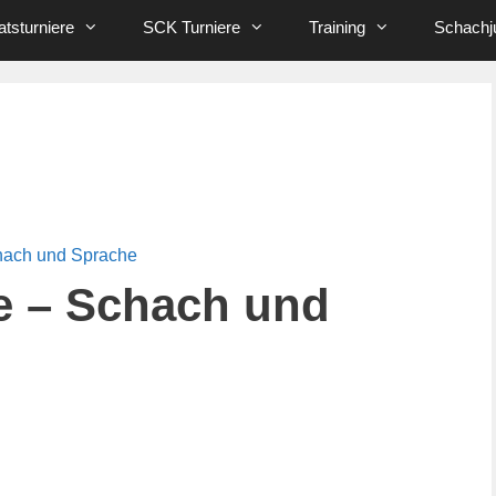
tsturniere
SCK Turniere
Training
Schachj
hach und Sprache
e – Schach und