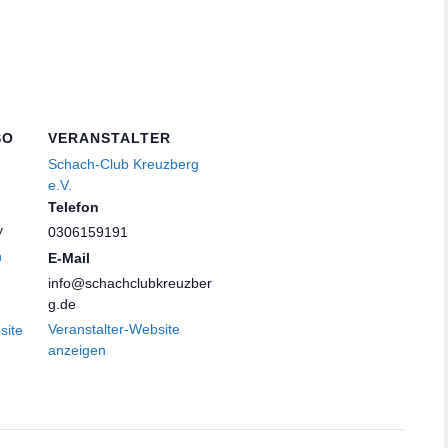
SO
VERANSTALTER
Schach-Club Kreuzberg
e.V.
Telefon
y
0306159191
n
E-Mail
info@schachclubkreuzber
g.de
Veranstalter-Website
site
anzeigen