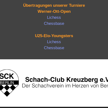
Übertragungen unserer Turniere
Werner-Ott-Open
Lichess
Chessbase
U25-Elo-Youngsters
Lichess
Chessbase