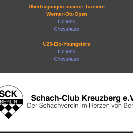
Übertragungen unserer Turniere
Werner-Ott-Open
Lichess
Chessbase
U25-Elo-Youngsters
Lichess
Chessbase