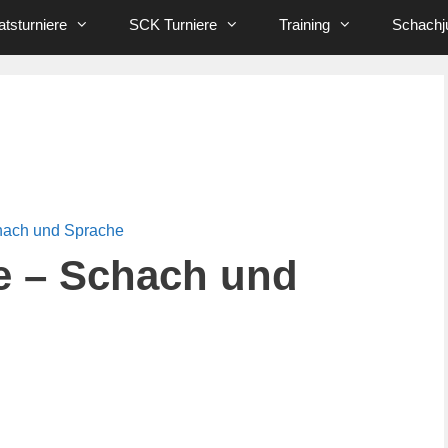
tsturniere
SCK Turniere
Training
Schachj
hach und Sprache
e – Schach und