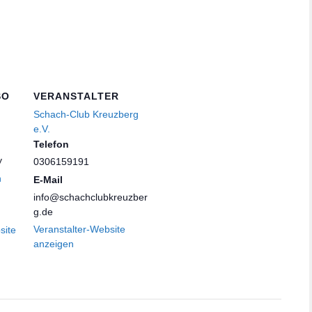
SO
VERANSTALTER
Schach-Club Kreuzberg
e.V.
Telefon
y
0306159191
n
E-Mail
info@schachclubkreuzber
g.de
Veranstalter-Website
site
anzeigen