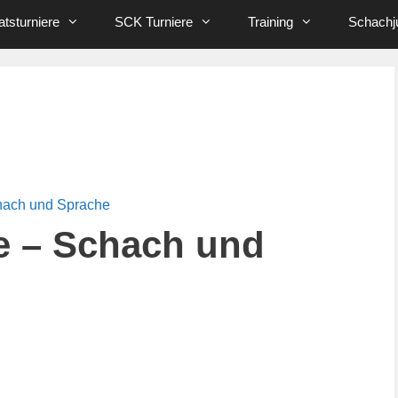
tsturniere
SCK Turniere
Training
Schachj
hach und Sprache
e – Schach und