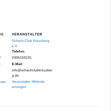
SO
VERANSTALTER
Schach-Club Kreuzberg
e.V.
Telefon
y
0306159191
n
E-Mail
info@schachclubkreuzber
g.de
Veranstalter-Website
site
anzeigen