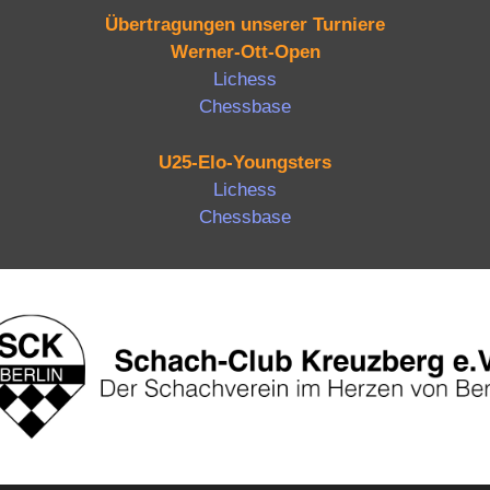
Übertragungen unserer Turniere
Werner-Ott-Open
Lichess
Chessbase
U25-Elo-Youngsters
Lichess
Chessbase