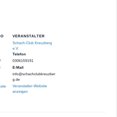
SO
VERANSTALTER
Schach-Club Kreuzberg
e.V.
Telefon
y
0306159191
n
E-Mail
info@schachclubkreuzber
g.de
Veranstalter-Website
site
anzeigen