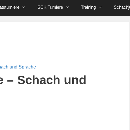
tsturniere
SCK Turniere
Training
Schachj
hach und Sprache
e – Schach und