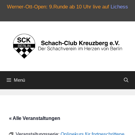
Werner-Ott-Open: 9.Runde ab 10 Uhr live auf
Lichess
Zum
Inhalt
springen
Menü
« Alle Veranstaltungen
Veranstaltungsserie:
Onlinekurs für fortgeschrittene