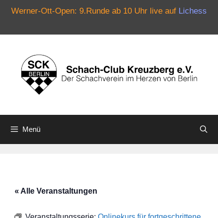
Werner-Ott-Open: 9.Runde ab 10 Uhr live auf
Lichess
Zum
Inhalt
springen
Menü
« Alle Veranstaltungen
Veranstaltungsserie:
Onlinekurs für fortgeschrittene