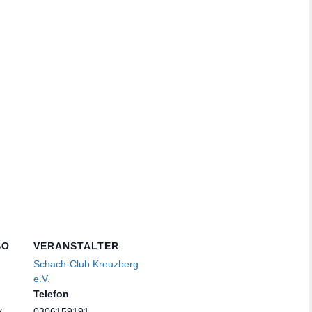
SO
VERANSTALTER
Schach-Club Kreuzberg
e.V.
Telefon
y
0306159191