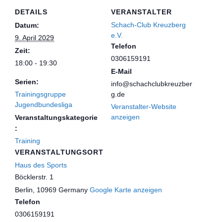
DETAILS
VERANSTALTER
Schach-Club Kreuzberg
Datum:
e.V.
9. April 2029
Telefon
Zeit:
0306159191
18:00 - 19:30
E-Mail
Serien:
info@schachclubkreuzber
Trainingsgruppe
g.de
Jugendbundesliga
Veranstalter-Website
anzeigen
Veranstaltungskategorie
:
Training
VERANSTALTUNGSORT
Haus des Sports
Böcklerstr. 1
Berlin
,
10969
Germany
Google Karte anzeigen
Telefon
0306159191