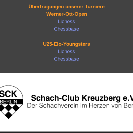
Übertragungen unserer Turniere
Werner-Ott-Open
Lichess
Chessbase
U25-Elo-Youngsters
Lichess
Chessbase