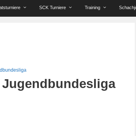
tsturniere
SCK Turniere
Training
Schachj
ndbundesliga
 Jugendbundesliga