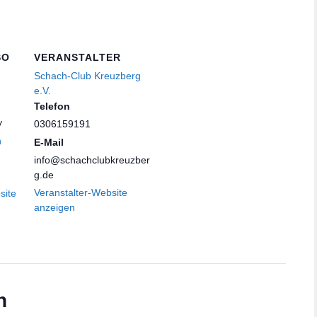
SO
VERANSTALTER
Schach-Club Kreuzberg
e.V.
Telefon
y
0306159191
n
E-Mail
info@schachclubkreuzber
g.de
Veranstalter-Website
site
anzeigen
n